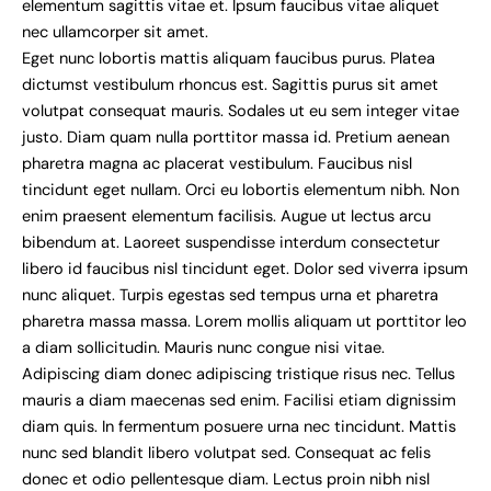
elementum sagittis vitae et. Ipsum faucibus vitae aliquet
nec ullamcorper sit amet.
Eget nunc lobortis mattis aliquam faucibus purus. Platea
dictumst vestibulum rhoncus est. Sagittis purus sit amet
volutpat consequat mauris. Sodales ut eu sem integer vitae
justo. Diam quam nulla porttitor massa id. Pretium aenean
pharetra magna ac placerat vestibulum. Faucibus nisl
tincidunt eget nullam. Orci eu lobortis elementum nibh. Non
enim praesent elementum facilisis. Augue ut lectus arcu
bibendum at. Laoreet suspendisse interdum consectetur
libero id faucibus nisl tincidunt eget. Dolor sed viverra ipsum
nunc aliquet. Turpis egestas sed tempus urna et pharetra
pharetra massa massa. Lorem mollis aliquam ut porttitor leo
a diam sollicitudin. Mauris nunc congue nisi vitae.
Adipiscing diam donec adipiscing tristique risus nec. Tellus
mauris a diam maecenas sed enim. Facilisi etiam dignissim
diam quis. In fermentum posuere urna nec tincidunt. Mattis
nunc sed blandit libero volutpat sed. Consequat ac felis
donec et odio pellentesque diam. Lectus proin nibh nisl