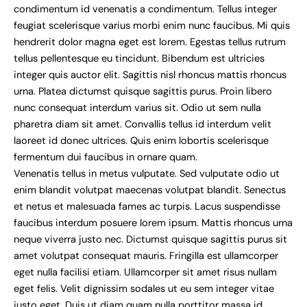
condimentum id venenatis a condimentum. Tellus integer
feugiat scelerisque varius morbi enim nunc faucibus. Mi quis
hendrerit dolor magna eget est lorem. Egestas tellus rutrum
tellus pellentesque eu tincidunt. Bibendum est ultricies
integer quis auctor elit. Sagittis nisl rhoncus mattis rhoncus
urna. Platea dictumst quisque sagittis purus. Proin libero
nunc consequat interdum varius sit. Odio ut sem nulla
pharetra diam sit amet. Convallis tellus id interdum velit
laoreet id donec ultrices. Quis enim lobortis scelerisque
fermentum dui faucibus in ornare quam.
Venenatis tellus in metus vulputate. Sed vulputate odio ut
enim blandit volutpat maecenas volutpat blandit. Senectus
et netus et malesuada fames ac turpis. Lacus suspendisse
faucibus interdum posuere lorem ipsum. Mattis rhoncus urna
neque viverra justo nec. Dictumst quisque sagittis purus sit
amet volutpat consequat mauris. Fringilla est ullamcorper
eget nulla facilisi etiam. Ullamcorper sit amet risus nullam
eget felis. Velit dignissim sodales ut eu sem integer vitae
justo eget. Duis ut diam quam nulla porttitor massa id.