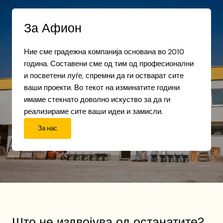
За Афион
Ние сме градежна компанија основана во 2010
година. Составени сме од тим од професионални
и посветени луѓе, спремни да ги остварат сите
ваши проекти. Во текот на изминатите години
имаме стекнато доволно искуство за да ги
реализираме сите ваши идеи и замисли.
За нас
Што не издвојува од останатите?