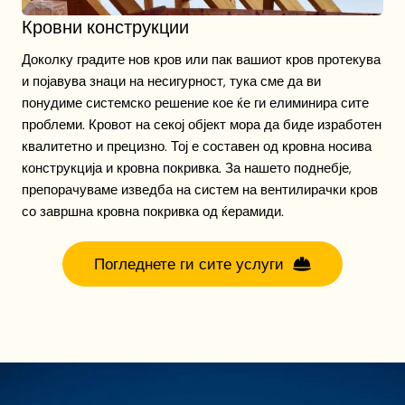
Кровни конструкции
Доколку градите нов кров или пак вашиот кров протекува
и појавува знаци на несигурност, тука сме да ви
понудиме системско решение кое ќе ги елиминира сите
проблеми. Кровот на секој објект мора да биде изработен
квалитетно и прецизно. Тој е составен од кровна носива
конструкција и кровна покривка. За нашето поднебје,
препорачуваме изведба на систем на вентилирачки кров
со завршна кровна покривка од ќерамиди.
Погледнете ги сите услуги