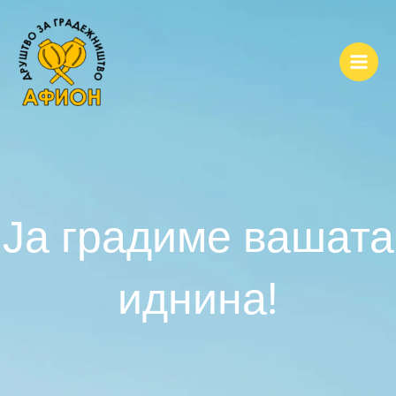
Skip
to
content
Main
Men
Ја градиме вашата
иднина!