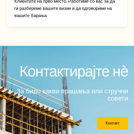
Клиентите на прво место. Работиме со вас за да
ги разбереме вашите визии и да одговориме на
вашите барања.
Контактирајте нѐ
За било какви прашања или стручни
совети
Контакт