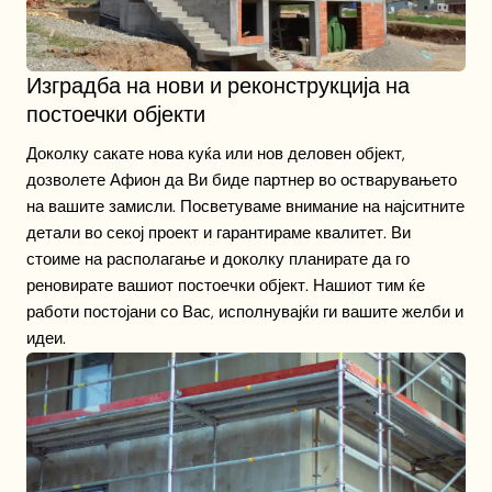
Изградба на нови и реконструкција на
постоечки објекти
Доколку сакате нова куќа или нов деловен објект,
дозволете Афион да Ви биде партнер во остварувањето
на вашите замисли. Посветуваме внимание на најситните
детали во секој проект и гарантираме квалитет. Ви
стоиме на располагање и доколку планирате да го
реновирате вашиот постоечки објект. Нашиот тим ќе
работи постојани со Вас, исполнувајќи ги вашите желби и
идеи.