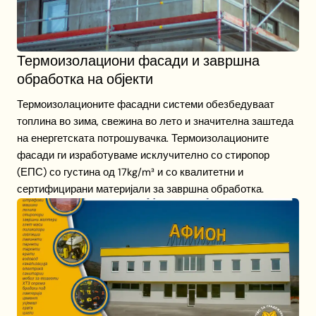
Термоизолациони фасади и завршна
обработка на објекти
Термоизолационите фасадни системи обезбедуваат
топлина во зима, свежина во лето и значителна заштеда
на енергетската потрошувачка. Термоизолационите
фасади ги изработуваме исклучително со стиропор
(ЕПС) со густина од 17kg/m³ и со квалитетни и
сертифицирани материјали за завршна обработка.